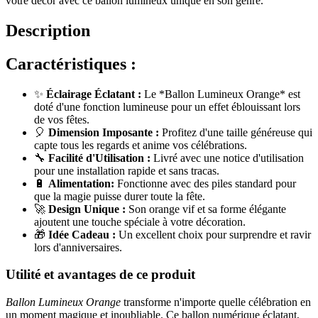
votre décor avec ce ballon lumineux unique en son genre.
Description
Caractéristiques :
✨
Éclairage Éclatant :
Le *Ballon Lumineux Orange* est
doté d'une fonction lumineuse pour un effet éblouissant lors
de vos fêtes.
🎈
Dimension Imposante :
Profitez d'une taille généreuse qui
capte tous les regards et anime vos célébrations.
🔧
Facilité d'Utilisation :
Livré avec une notice d'utilisation
pour une installation rapide et sans tracas.
🔋
Alimentation:
Fonctionne avec des piles standard pour
que la magie puisse durer toute la fête.
🚀
Design Unique :
Son orange vif et sa forme élégante
ajoutent une touche spéciale à votre décoration.
🎁
Idée Cadeau :
Un excellent choix pour surprendre et ravir
lors d'anniversaires.
Utilité et avantages de ce produit
Ballon Lumineux Orange
transforme n'importe quelle célébration en
un moment magique et inoubliable. Ce ballon numérique éclatant,