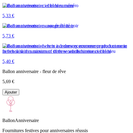
Ballon anniversaire - ciel bleu numéro
5,33 €
Ballon anniversaire - nuage étoilé noir
5,73 €
Ballon anniversaire - here is a dreamy ecommerce product name in
french with a maximum of three words:lumineux ciel bleu
5,40 €
Ballon anniversaire - fleur de rêve
5,69 €
Ajouter
BallonAnniversaire
Fournitures festives pour anniversaires réussis