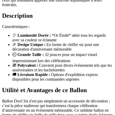
ceux qui souhaitent apporter une étincelle sophistiquée à leurs
festivités.
Description
Caractéristiques :
🎈
Luminosité Dorée :
*Or Étoilé* attire tous les regards
avec sa couleur or éclatante
🎉
Design Unique :
En forme de chiffre six pour une
décoration d'anniversaire mémorable
⏲️
Grande Taille :
32 pouces pour un impact visuel
impressionnant lors des célébrations
🎁
Polyvalent :
Convient pour divers événements tels que les
anniversaires et les bachelorettes
🚚
Livraison Rapide :
Options d'expédition express
disponibles pour les commandes urgentes
Utilité et Avantages de ce Ballon
Ballon Doré Six
n'est pas simplement un accessoire de décoration ;
c’est la pièce maîtresse qui transformera chaque célébration
d’anniversaire en un événement mémorable. Ce sublime ballon en
forme de chiffre six brille de mille feux avec sa teinte dorée éclatante